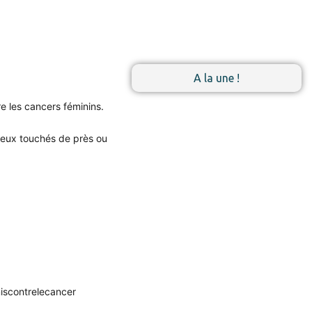
A la une !
re les cancers féminins.
 ceux touchés de près ou
iscontrelecancer