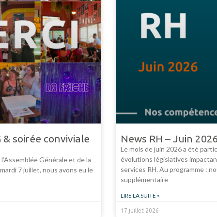
 & soirée conviviale
News RH – Juin 202
Le mois de juin 2026 a été parti
évolutions législatives impactan
 l’Assemblée Générale et de la
services RH. Au programme : n
mardi 7 juillet, nous avons eu le
supplémentaire
LIRE LA SUITE »
17 juillet 2026