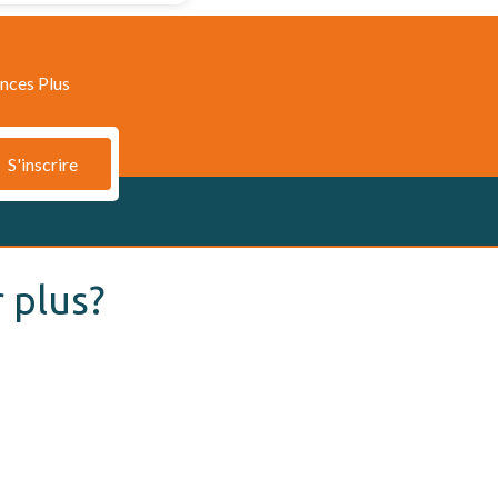
nces Plus
S'inscrire
 plus?