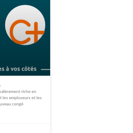
6
culièrement riche en
t les employeurs et les
ouveau congé