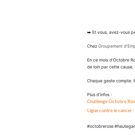
➡️ Et vous, avez-vous pe
Chez
Groupement d’Emp
En ce mois d’Octobre Ros
de loin par cette cause.
Chaque geste compte. En
Plus d’infos :
Challenge Octobre Ro
L
igue contre le cancer
#octobrerose
#hautega