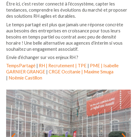
Être ici, c’est rester connecté à l’écosystème, capter les
tendances, comprendre les évolutions du marché et proposer
des solutions RH agiles et durables.
Le temps partagé est plus que jamais une réponse concrète
aux besoins des entreprises en croissance pour tous leurs
besoins en temps partiel ou contrat avec peu de densité
horaire ! Une belle alternative aux agences d’interim si vous
souhaitez un engagement associatif.
Envie d’échanger sur vos enjeux RH ?
TempsPartagé
|
RH |
Recrutement |
TPE
|
PME |
Isabelle
GARNIER GRANGE
|
CRGE Occitanie |
Maxime Smuga
|
Noëmie Castillon