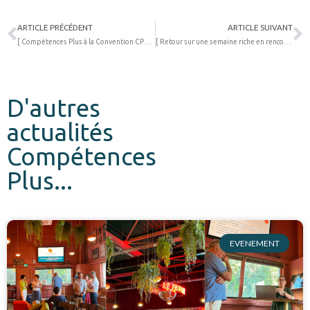
Précédent
S
ARTICLE PRÉCÉDENT
ARTICLE SUIVANT
[ Compétences Plus à la Convention CPME31 ]
[ Retour sur une semaine riche en rencontres et en inspiration ! ]
D'autres
actualités
Compétences
Plus...
EVENEMENT